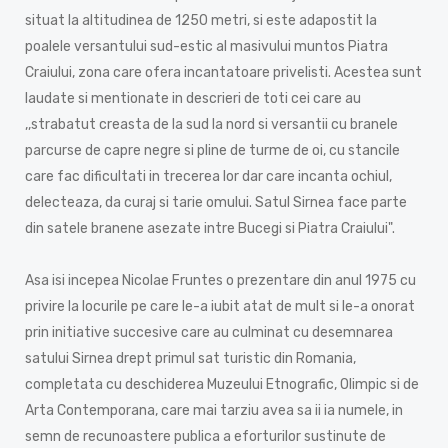
situat la altitudinea de 1250 metri, si este adapostit la
poalele versantului sud-estic al masivului muntos Piatra
Craiului, zona care ofera incantatoare privelisti. Acestea sunt
laudate si mentionate in descrieri de toti cei care au
,,strabatut creasta de la sud la nord si versantii cu branele
parcurse de capre negre si pline de turme de oi, cu stancile
care fac dificultati in trecerea lor dar care incanta ochiul,
delecteaza, da curaj si tarie omului. Satul Sirnea face parte
din satele branene asezate intre Bucegi si Piatra Craiului".
Asa isi incepea Nicolae Fruntes o prezentare din anul 1975 cu
privire la locurile pe care le-a iubit atat de mult si le-a onorat
prin initiative succesive care au culminat cu desemnarea
satului Sirnea drept primul sat turistic din Romania,
completata cu deschiderea Muzeului Etnografic, Olimpic si de
Arta Contemporana, care mai tarziu avea sa ii ia numele, in
semn de recunoastere publica a eforturilor sustinute de