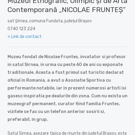
Muzeul Etnografic, Olimpic și de Artă
Contemporană „NICOLAE FRUNTEȘ”
sat Șirnea, comuna Fundata, județul Brașov
0740 123 224
» Link de contact
Muzeu fondat de Nicolae Fruntes, invatator si profesor
in satul Sirnea, in urma cu peste 60 de ani cu exponate
traditionale. Acesta a fost primul sat turistic declarat
oficial in Romania, a avut o Asociatie Sportiva cu
performante notabile, iar in prezent numerosi artisti isi
gasesc inspiratia pe dealurile din zona. Cum nu exista un
muzeograf permanent, curator fiind familia Fruntes,
vizitele se fac cu un telefon anterior sosirii si,
preferabil, in grup.
Satul Sirnea, asezare tipica de munte din judetul Brasov, este